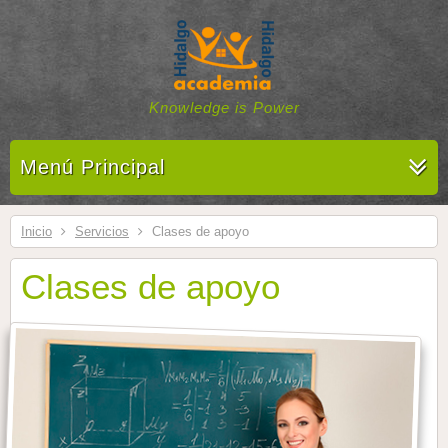
Knowledge is Power
Menú Principal
Inicio
Servicios
Clases de apoyo
Clases de apoyo